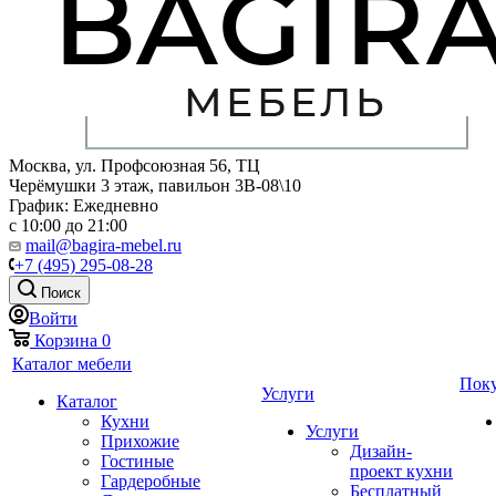
Москва, ул. Профсоюзная 56, ТЦ
Черёмушки 3 этаж, павильон 3В-08\10
График: Ежедневно
с 10:00 до 21:00
mail@bagira-mebel.ru
+7 (495) 295-08-28
Поиск
Войти
Корзина
0
Каталог мебели
Пок
Услуги
Каталог
Кухни
Услуги
Прихожие
Дизайн-
Гостиные
проект кухни
Гардеробные
Бесплатный