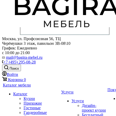
Москва, ул. Профсоюзная 56, ТЦ
Черёмушки 3 этаж, павильон 3В-08\10
График: Ежедневно
с 10:00 до 21:00
mail@bagira-mebel.ru
+7 (495) 295-08-28
Поиск
Войти
Корзина
0
Каталог мебели
Пок
Услуги
Каталог
Кухни
Услуги
Прихожие
Дизайн-
Гостиные
проект кухни
Гардеробные
Бесплатный