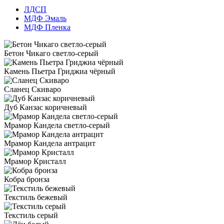
ЛДСП
МДФ Эмаль
МДФ Пленка
Бетон Чикаго светло-серый
Камень Пьетра Гриджиа чёрный
Сланец Скиваро
Дуб Канзас коричневый
Мрамор Кандела cветло-серый
Мрамор Кандела антрацит
Мрамор Кристалл
Кобра бронза
Текстиль бежевый
Текстиль серый