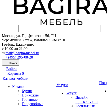
Москва, ул. Профсоюзная 56, ТЦ
Черёмушки 3 этаж, павильон 3В-08\10
График: Ежедневно
с 10:00 до 21:00
mail@bagira-mebel.ru
+7 (495) 295-08-28
Поиск
Войти
Корзина
0
Каталог мебели
Пок
Услуги
Каталог
Кухни
Услуги
Прихожие
Дизайн-
Гостиные
проект кухни
Гардеробные
Бесплатный