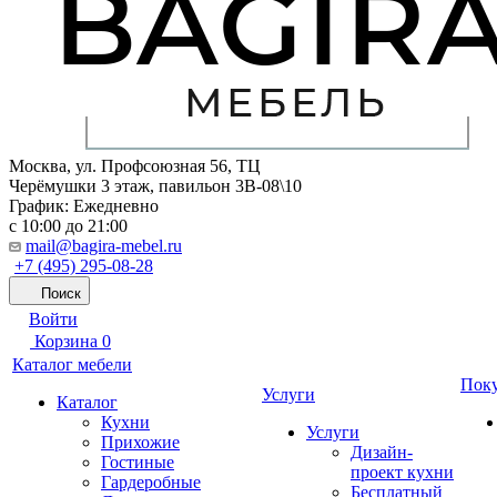
Москва, ул. Профсоюзная 56, ТЦ
Черёмушки 3 этаж, павильон 3В-08\10
График: Ежедневно
с 10:00 до 21:00
mail@bagira-mebel.ru
+7 (495) 295-08-28
Поиск
Войти
Корзина
0
Каталог мебели
Пок
Услуги
Каталог
Кухни
Услуги
Прихожие
Дизайн-
Гостиные
проект кухни
Гардеробные
Бесплатный