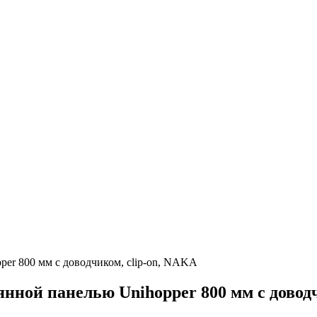
er 800 мм c доводчиком, clip-on, NAKA
нной панелью Unihopper 800 мм c доводч