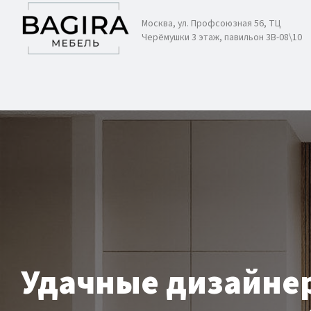
Москва, ул. Профсоюзная 56, ТЦ
Черёмушки 3 этаж, павильон 3В-08\10
Удачные дизайне