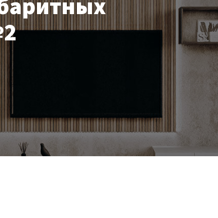
абаритных
№2